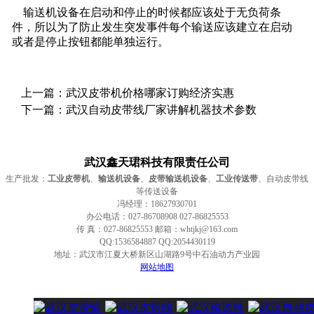
输送机设备在启动和停止的时候都应该处于无负荷条
件，所以为了防止发生突发事件每个输送应该建立在启动
或者是停止按钮都能单独运行。
上一篇：
武汉皮带机价格哪家订购经济实惠
下一篇：
武汉自动皮带线厂家讲解机器技术参数
武汉鑫天珺科技有限责任公司
生产批发：
工业皮带机
、
输送机设备
、
皮带输送机设备
、
工业传送带
、自动皮带线
等传送设备
冯经理：18627930701
办公电话：027-86708908 027-86825553
传 真：027-86825553 邮箱：whtjkj@163.com
QQ:1536584887 QQ:2054430119
地址：武汉市江夏大桥新区山湖路9号中石油动力产业园
网站地图