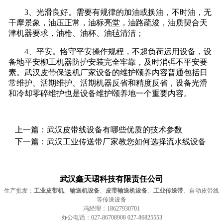
3、光滑良好。需要有规律的加油或换油，不时油，无
干摩景象，油压正常，油标亮堂，油路疏浚，油质契合天
津机器要求，油枪、油杯、油毡清洁；
4、平安。恪守平安操作规程，不超负荷运用设备，设
备地平安柳工机器防护安装完全牢靠，及时消弭不平安要
素。武汉皮带保送机厂家设备的维护颐养内容普通包括日
常维护、活期维护、活期机器反省和精度反省，设备光滑
和冷却零碎维护也是设备维护颐养地一个重要内容。
上一篇：
武汉皮带线设备有哪些优质的技术参数
下一篇：
武汉工业传送带厂家教您如何选择流水线设备
武汉鑫天珺科技有限责任公司
生产批发：
工业皮带机
、
输送机设备
、
皮带输送机设备
、
工业传送带
、自动皮带线
等传送设备
冯经理：18627930701
办公电话：027-86708908 027-86825553