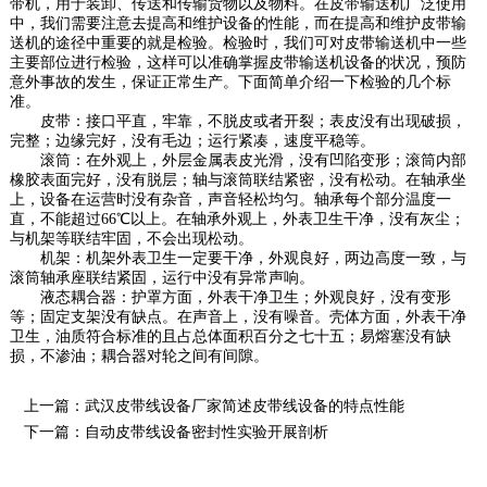
带机，用于装卸、传送和传输货物以及物料。在皮带输送机广泛使用
中，我们需要注意去提高和维护设备的性能，而在提高和维护皮带输
送机的途径中重要的就是检验。检验时，我们可对皮带输送机中一些
主要部位进行检验，这样可以准确掌握皮带输送机设备的状况，预防
意外事故的发生，保证正常生产。下面简单介绍一下检验的几个标
准。
皮带：接口平直，牢靠，不脱皮或者开裂；表皮没有出现破损，
完整；边缘完好，没有毛边；运行紧凑，速度平稳等。
滚筒：在外观上，外层金属表皮光滑，没有凹陷变形；滚筒内部
橡胶表面完好，没有脱层；轴与滚筒联结紧密，没有松动。在轴承坐
上，设备在运营时没有杂音，声音轻松均匀。轴承每个部分温度一
直，不能超过66℃以上。在轴承外观上，外表卫生干净，没有灰尘；
与机架等联结牢固，不会出现松动。
机架：机架外表卫生一定要干净，外观良好，两边高度一致，与
滚筒轴承座联结紧固，运行中没有异常声响。
液态耦合器：护罩方面，外表干净卫生；外观良好，没有变形
等；固定支架没有缺点。在声音上，没有噪音。壳体方面，外表干净
卫生，油质符合标准的且占总体面积百分之七十五；易熔塞没有缺
损，不渗油；耦合器对轮之间有间隙。
上一篇：
武汉皮带线设备厂家简述皮带线设备的特点性能
下一篇：
自动皮带线设备密封性实验开展剖析