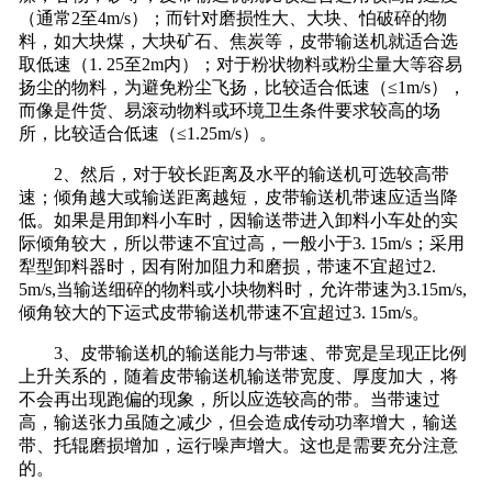
（通常2至4m/s）；而针对磨损性大、大块、怕破碎的物
料，如大块煤，大块矿石、焦炭等，皮带输送机就适合选
取低速（1. 25至2m内）；对于粉状物料或粉尘量大等容易
扬尘的物料，为避免粉尘飞扬，比较适合低速（≤1m/s），
而像是件货、易滚动物料或环境卫生条件要求较高的场
所，比较适合低速（≤1.25m/s）。
2、然后，对于较长距离及水平的输送机可选较高带
速；倾角越大或输送距离越短，皮带输送机带速应适当降
低。如果是用卸料小车时，因输送带进入卸料小车处的实
际倾角较大，所以带速不宜过高，一般小于3. 15m/s；采用
犁型卸料器时，因有附加阻力和磨损，带速不宜超过2.
5m/s,当输送细碎的物料或小块物料时，允许带速为3.15m/s,
倾角较大的下运式皮带输送机带速不宜超过3. 15m/s。
3、皮带输送机的输送能力与带速、带宽是呈现正比例
上升关系的，随着皮带输送机输送带宽度、厚度加大，将
不会再出现跑偏的现象，所以应选较高的带。当带速过
高，输送张力虽随之减少，但会造成传动功率增大，输送
带、托辊磨损增加，运行噪声增大。这也是需要充分注意
的。