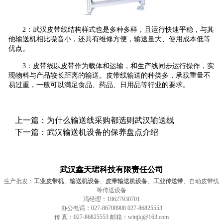
2：武汉皮带线结构样式也是多种多样，且运行快速平稳，与其
他输送机相比噪音小，还具有维修方便，输送量大、使用成本低等
优点。
3：皮带线以皮带作为载体和运输，和生产线同步运行操作，实
现物料与产品较长距离的输送。皮带线输送的种类多，承载重量不
易过重，一般可以满足食品、药品、日用品等行业的要求。
上一篇：
为什么输送线采购都选则武汉输送线
下一篇：
武汉输送机设备的保养盘点介绍
武汉鑫天珺科技有限责任公司
生产批发：
工业皮带机
、
输送机设备
、
皮带输送机设备
、
工业传送带
、自动皮带线
等传送设备
冯经理：18627930701
办公电话：027-86708908 027-86825553
传 真：027-86825553 邮箱：whtjkj@163.com