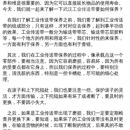
养和维是很重要的。因为它可以直接延长物品的使用寿命。
今天，我们就一起来了解一下
武汉工业传送带
要如何保养？
在我们了解工业传送带保养之前，我们要了解到工业传送
带的组成部分，只有这样，才对对症去保养，起到事半功倍
的效果。工业传送带一般分为输送带带芯、输送带芯层胶料
等，每一个地方的作用和用途不一，我们针对性的来保养，
一方面有利于保养，另一方面也有利于查错。
其次，我们在工业传送带保养的过程中，像承载点这一个
零部件，要相当注意。因为它容易磨损，容易坏，因为所有
的受要点都在它身上，所以我们保养的过程中，要特别注
意，清洗脏的东西，特别是一些卡槽处，尽可能的细心处
理。
在滚子和上下托辊处，我们也要注意一些。保护滚子的灵
活，才方面传输，上下托辊如果有坏了或者断了，要及时的
更换，不要因小失大。
之后，如果是工业传送带出现了磨损，我们一定要定期检
查并更换下来，要知道，如果坏了的工业传送带没有及时更
换，在输送货物的时候，出现了断裂的情况，后果真的不敢