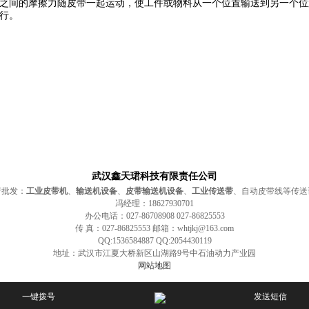
间的摩擦力随皮带一起运动，使工件或物料从一个位置输送到另一个位
行。
武汉鑫天珺科技有限责任公司
产批发：
工业皮带机
、
输送机设备
、
皮带输送机设备
、
工业传送带
、自动皮带线等传送
冯经理：18627930701
办公电话：027-86708908 027-86825553
传 真：027-86825553 邮箱：whtjkj@163.com
QQ:1536584887 QQ:2054430119
地址：武汉市江夏大桥新区山湖路9号中石油动力产业园
网站地图
一键拨号
发送短信