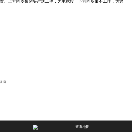
置。上方的皮带需要运送工件，为承载段；下方的皮带不工作，为返
设备
查看地图