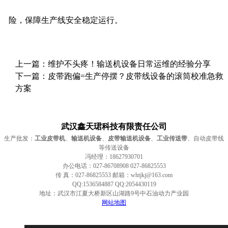
险，保障生产线安全稳定运行。
上一篇：
维护不头疼！输送机设备日常运维的经验分享
下一篇：
皮带跑偏=生产停摆？皮带线设备的滚筒校准急救
方案
武汉鑫天珺科技有限责任公司
生产批发：
工业皮带机
、
输送机设备
、
皮带输送机设备
、
工业传送带
、自动皮带线
等传送设备
冯经理：18627930701
办公电话：027-86708908 027-86825553
传 真：027-86825553 邮箱：whtjkj@163.com
QQ:1536584887 QQ:2054430119
地址：武汉市江夏大桥新区山湖路9号中石油动力产业园
网站地图