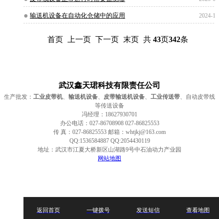
输送机设备在自动化仓储中的应用
2024-12
首页
上一页
下一页
末页
共
43
页
342
条
武汉鑫天珺科技有限责任公司
生产批发：
工业皮带机
、
输送机设备
、
皮带输送机设备
、
工业传送带
、自动皮带线
等传送设备
冯经理：18627930701
办公电话：027-86708908 027-86825553
传 真：027-86825553 邮箱：whtjkj@163.com
QQ:1536584887 QQ:2054430119
地址：武汉市江夏大桥新区山湖路9号中石油动力产业园
网站地图
返回首页
一键拨号
发送短信
查看地图