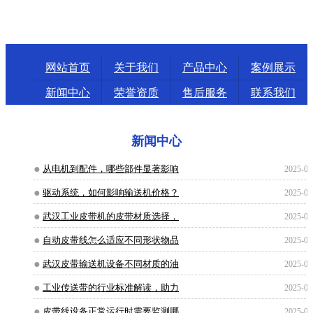
网站首页
关于我们
产品中心
案例展示
新闻中心
荣誉资质
售后服务
联系我们
新闻中心
从电机到配件，哪些部件显著影响
2025-05
驱动系统，如何影响输送机价格？
2025-04
武汉工业皮带机的皮带材质选择，
2025-04
自动皮带线怎么适应不同形状物品
2025-03
武汉皮带输送机设备不同材质的油
2025-03
工业传送带的行业标准解读，助力
2025-02
皮带线设备正常运行时需要监测哪
2025-02